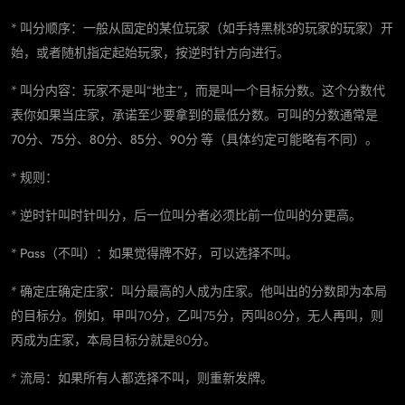
*
叫分顺序
：一般从固定的某位玩家（如手持黑桃3的玩家的玩家）开
始，或者随机指定起始玩家，按逆时针方向进行。
*
叫分内容
：玩家不是叫“地主”，而是叫一个
目标分数
。这个分数代
表你如果当庄家，承诺至少要拿到的最低分数。可叫的分数通常是
70分、75分、80分、85分、90分
等（具体约定可能略有不同）。
*
规则
：
*
逆时针叫时针叫分
，后一位叫分者必须比前一位叫的分
更高
。
*
Pass（不叫）
：如果觉得牌不好，可以选择不叫。
*
确定庄确定庄家
：叫分最高的人成为庄家。他叫出的分数即为本局
的目标分。例如，甲叫70分，乙叫75分，丙叫80分，无人再叫，则
丙成为庄家，本局目标分就是80分。
*
流局
：如果所有人都选择不叫，则重新发牌。