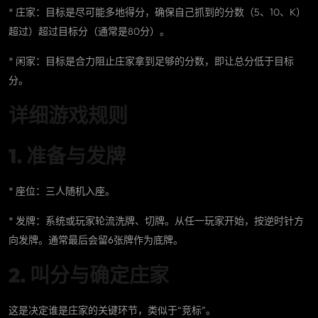
*
庄家
：目标是尽可能多地得分，确保自己抓到的分数（5、10、K）
超过）超过目标分（通常是80分）。
*
闲家
：目标是合力阻止庄家拿到足够的分数，即让总分低于目标
分。
详细游戏规则
1. 准备与发牌
*
座位
：三人随机入座。
*
发牌
：系统或玩家轮流洗牌、切牌。从任一玩家开始，按逆时针方
向发牌。通常最后会留
6张牌
作为底牌。
2. 叫分与确定庄家
这是决定谁是庄家的关键环节，类似于“竞标”。