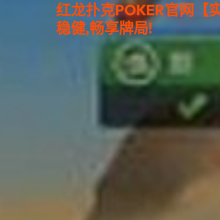
红龙扑克POKER官网【
稳健,畅享牌局!