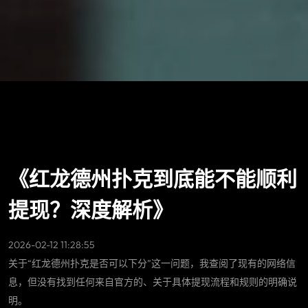
《红龙德州扑克到底能不能顺利
提现？深度解析》
2026-02-12 11:28:55
关于“红龙德州扑克是否可以下分”这一问题，我查阅了现有的网络信
息，但
没有找到任何来自官方的、关于具体提现流程和规则的明确说
明
。