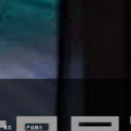
首页
产品展示