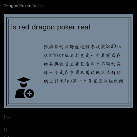
Dragon Poker Tour) |
| :--
| :--